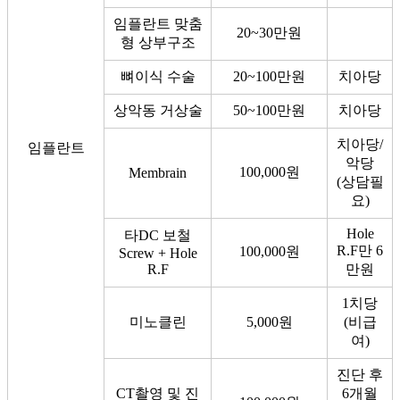
임플란트 맞춤
20~30만원
형 상부구조
뼈이식 수술
20~100만원
치아당
상악동 거상술
50~100만원
치아당
치아당/
임플란트
악당
100,000원
Membrain
(상담필
요)
Hole
타DC 보철
R.F만 6
100,000원
Screw + Hole
R.F
만원
1치당
미노클린
5,000원
(비급
여)
진단 후
CT촬영 및 진
6개월