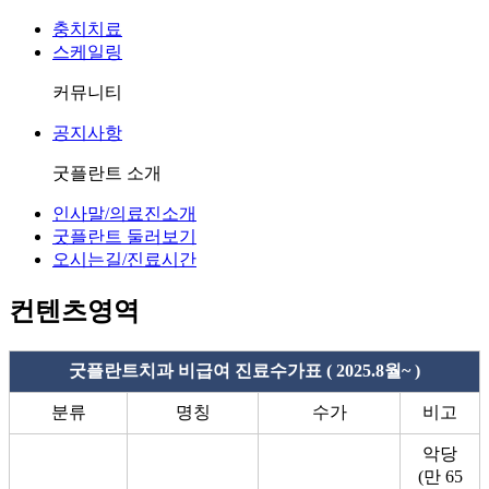
충치치료
스케일링
커뮤니티
공지사항
굿플란트 소개
인사말/의료진소개
굿플란트 둘러보기
오시는길/진료시간
컨텐츠영역
굿플란트치과 비급여 진료수가표 ( 2025.8월~ )
분류
명칭
수가
비고
악당
(만 65