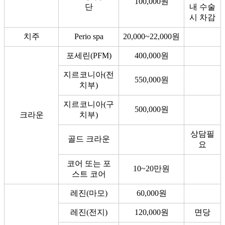
100,000원
단
내 수술
시 차감
치주
Perio spa
20,000~22,000원
포세린(PFM)
400,000원
지르코니아(전
550,000원
치부)
지르코니아(구
500,000원
크라운
치부)
상담필
골드 크라운
요
코어 또는 포
10~20만원
스트 코어
레진(마모)
60,000원
레진(전지)
120,000원
면당