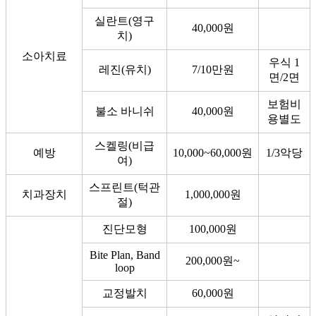
실란트(영구
40,000원
치)
소아치료
우식 1
레진(유치)
7/10만원
면/2면
보험비
불소 바니쉬
40,000원
용별도
스켈링(비급
예방
10,000~60,000원
1/3악당
여)
스프린트(턱관
치과장치
1,000,000원
절)
진단모형
100,000원
Bite Plan, Band
200,000원~
loop
교정발치
60,000원