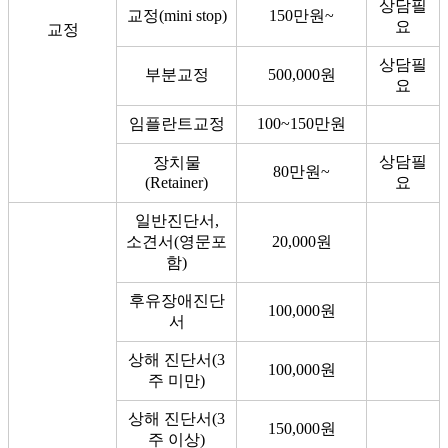
상담필
교정(mini stop)
150만원~
요
교정
상담필
부분교정
500,000원
요
임플란트교정
100~150만원
상담필
장치물
80만원~
(Retainer)
요
일반진단서,
소견서(영문포
20,000원
함)
후유장애진단
100,000원
서
상해 진단서(3
100,000원
주 미만)
상해 진단서(3
150,000원
주 이상)