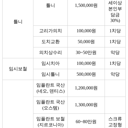
세이상
틀니
1,500,000원
본인부
담금
30%)
틀니
고리가의치
100,000원
1치당
도치교환
50,000원
1치당
의치상수리
30~50만원
악당
임시치아
100,000원
1치당
임시보철
임시틀니
500,000원
악당
임플란트 국산
1,200,000원
(네오, 덴티스)
임플란트 국산
1,300,000원
(오스템)
임플란트 보철
스크류
60~80만원
(지르코니아)
고정형