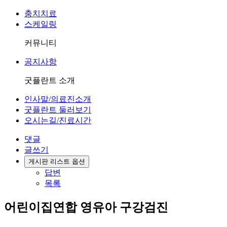
충치치료
스케일링
커뮤니티
공지사항
굿플란트 소개
인사말/의료진소개
굿플란트 둘러보기
오시는길/진료시간
댓글
글쓰기
게시판 리스트 옵션
답변
목록
어린이집연합 영유아 구강검진