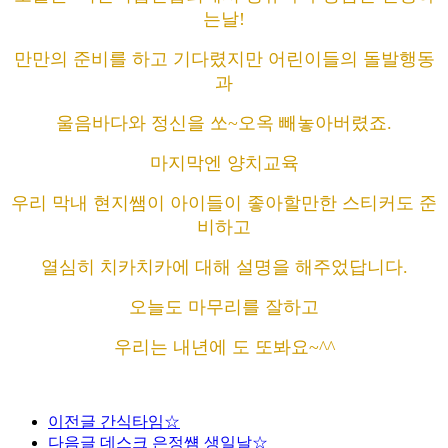
는날!
만만의 준비를 하고 기다렸지만 어린이들의 돌발행동
과
울음바다와 정신을 쏘~오옥 빼놓아버렸죠.
마지막엔 양치교육
우리 막내 현지쌤이 아이들이 좋아할만한 스티커도 준
비하고
열심히 치카치카에 대해 설명을 해주었답니다.
오늘도 마무리를 잘하고
우리는 내년에 도 또봐요~^^
이전글
간식타임☆
다음글
데스크 은정썜 생일날☆